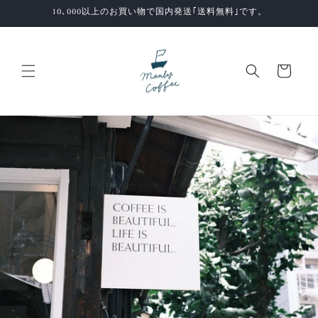
コンテ
10､000以上のお買い物で国内発送｢送料無料｣です。
ンツに
進む
カ
ー
ト