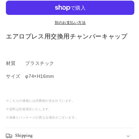
レ
レ
ス
ス
チ
チ
ャ
ャ
別のお支払い方法
ン
ン
エアロプレス用交換用チャンバーキャップ
バ
バ
ー
ー
キ
キ
ャ
ャ
材質 プラスチック
ッ
ッ
プ
プ
サ
イズ φ74×H16mm
の
の
数
数
量
量
※こちらの価格には消費税が含まれています。
を
を
※送料は別途発生いたします。
減
増
※画像とパッケージが異なる場合がございます。
ら
や
す
す
Shipping