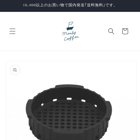
コンテ
10､000以上のお買い物で国内発送｢送料無料｣です。
ンツに
進む
カ
ー
ト
商品情
報にス
キップ