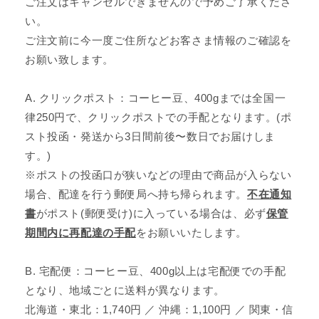
ご注文はキャンセルできませんので予めご了承くださ
い。
ご注文前に今一度ご住所などお客さま情報のご確認を
お願い致します。
A. クリックポスト：コーヒー豆、400gまでは全国一
律250円で、クリックポストでの手配となります。(ポ
スト投函・発送から3日間前後〜数日でお届けしま
す。)
※ポストの投函口が狭いなどの理由で商品が入らない
場合、配達を行う郵便局へ持ち帰られます。
不在通知
書
がポスト(郵便受け)に入っている場合は、必ず
保管
期間内に再配達の手配
をお願いいたします。
B. 宅配便：コーヒー豆、400g以上は宅配便での手配
となり、地域ごとに送料が異なります。
北海道・東北：1,740円 ／ 沖縄：1,100円 ／ 関東・信