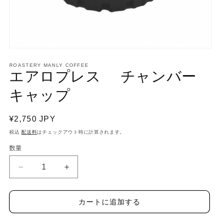
モ
ー
ROASTERY MANLY COFFEE
エアロプレス チャンバー
ダ
ル
で
キャップ
メ
デ
ィ
通
¥2,750 JPY
ア
(1)
常
税込
配送料
はチェックアウト時に計算されます。
を
価
開
数量
格
く
エ
エ
ア
ア
ロ
ロ
カートに追加する
プ
プ