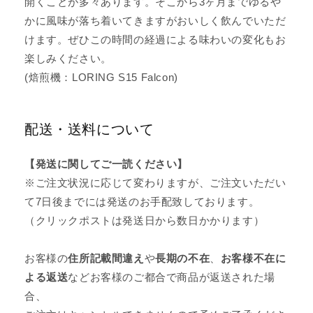
開くことが多々あります。そこから3ヶ月までゆるや
かに風味が落ち着いてきますがおいしく飲んでいただ
けます。ぜひこの時間の経過による味わいの変化もお
楽しみください。
(焙煎機：LORING S15 Falcon)
配送・送料について
【発送に関してご一読ください】
※ご注文状況に応じて変わりますが、ご注文いただい
て7日後までには発送のお手配致しております。
（クリックポストは発送日から数日かかります）
お客様の
住所記載間違え
や
長期の不在
、
お客様不在に
よる返送
などお客様のご都合で商品が返送された場
合、