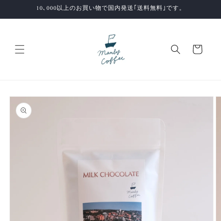
コンテ
10､000以上のお買い物で国内発送｢送料無料｣です。
ンツに
進む
カ
ー
ト
商品情
報にス
キップ