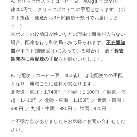
A. クリックポスト：コーヒー豆、400gまでは全国一
律250円で、クリックポストでの手配となります。(ポ
スト投函・発送から3日間前後〜数日でお届けしま
す。)
※ポストの投函口が狭いなどの理由で商品が入らない
場合、配達を行う郵便局へ持ち帰られます。
不在通知
書
がポスト(郵便受け)に入っている場合は、必ず
保管
期間内に再配達の手配
をお願いいたします。
B. 宅配便：コーヒー豆、400g以上は宅配便での手配
となり、地域ごとに送料が異なります。
北海道・東北：1,740円 ／ 沖縄：1,100円 ／ 関東・信
越：1,410円 ／ 北陸・東海：1,150円 ／ 近畿・四国：
990円 ／ 九州・中国：880円 ／ 福岡 : 820円
ご不明な点がありましたらお気軽にお問い合わせくだ
さい。