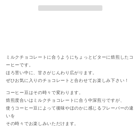
ー】
ー】
(中
(中
深
深
煎
煎
り)
り)
MILK
MILK
CHOCOLATE
CHOCOLATE
ミ
ミ
ミルクチョコレートに合うようにちょっとビターに焙煎したコ
ル
ル
ーヒーです。
ク
ク
ほろ苦い中に、甘さがじんわり広がります。
チ
チ
ぜひお気に入りのチョコレートと合わせてお楽しみ下さい！
ョ
ョ
コ
コ
コーヒー豆はその時々で変わります。
レ
レ
焙煎度合いはミルクチョコレートに合う中深煎りですが、
ー
ー
使うコーヒー豆によって後味やほのかに感じるフレーバーの違
ト
ト
いを
の
の
その時々でお楽しみいただけます。
数
数
量
量