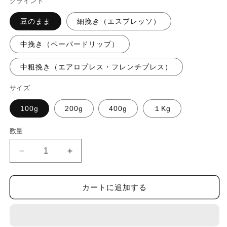
グラインド
格
豆のまま
細挽き（エスプレッソ）
中挽き（ペーパードリップ）
中粗挽き（エアロプレス・フレンチプレス）
サイズ
100g
200g
400g
１Kg
数量
【ほ
【ほ
ん
ん
の
の
カートに追加する
り
り
ビ
ビ
タ
タ