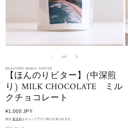
モ
ー
の
1
/
2
ダ
ル
で
ROASTERY MANLY COFFEE
【ほんのりビター】(中深煎
メ
デ
り) MILK CHOCOLATE ミル
ィ
ア
クチョコレート
(1)
(2
を
開
く
通
¥1,000 JPY
常
税込
配送料
はチェックアウト時に計算されます。
価